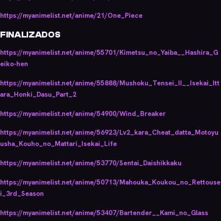
https://myanimelist.net/anime/21/One_Piece
FINALIZADOS
https://myanimelist.net/anime/55701/Kimetsu_no_Yaiba__Hashira_G
eiko-hen
https://myanimelist.net/anime/55888/Mushoku_Tensei_II__Isekai_Itt
ara_Honki_Dasu_Part_2
https://myanimelist.net/anime/54900/Wind_Breaker
https://myanimelist.net/anime/56923/Lv2_kara_Cheat_datta_Motoyu
usha_Kouho_no_Mattari_Isekai_Life
https://myanimelist.net/anime/53770/Sentai_Daishikkaku
https://myanimelist.net/anime/50713/Mahouka_Koukou_no_Rettouse
i_3rd_Season
https://myanimelist.net/anime/53407/Bartender__Kami_no_Glass