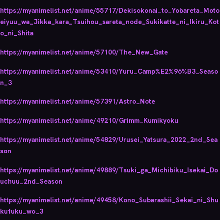
https://myanimelist.net/anime/55717/Dekisokonai_to_Yobareta_Moto
eiyuu_wa_Jikka_kara_Tsuihou_sareta_node_Sukikatte_ni_Ikiru_Kot
o_ni_Shita
https://myanimelist.net/anime/57100/The_New_Gate
https://myanimelist.net/anime/53410/Yuru_Camp%E2%96%B3_Seaso
n_3
https://myanimelist.net/anime/57391/Astro_Note
https://myanimelist.net/anime/49210/Grimm_Kumikyoku
https://myanimelist.net/anime/54829/Urusei_Yatsura_2022_2nd_Sea
son
https://myanimelist.net/anime/49889/Tsuki_ga_Michibiku_Isekai_Do
uchuu_2nd_Season
https://myanimelist.net/anime/49458/Kono_Subarashii_Sekai_ni_Shu
kufuku_wo_3