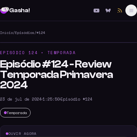
Gasha!
#
124
Início
/
Episódios
/
#124
EPISÓDIO 124 • TEMPORADA
Episódio #124 - Review
Temporada Primavera
2024
23 de jul de 2024
1:25:50
Episódio #124
Temporada
OUVIR AGORA