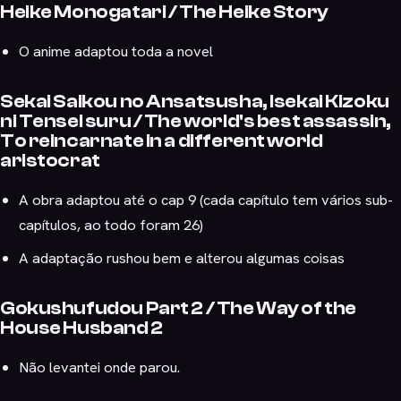
Heike Monogatari / The Heike Story
O anime adaptou toda a novel
Sekai Saikou no Ansatsusha, Isekai Kizoku
ni Tensei suru / The world's best assassin,
To reincarnate in a different world
aristocrat
A obra adaptou até o cap 9 (cada capítulo tem vários sub-
capítulos, ao todo foram 26)
A adaptação rushou bem e alterou algumas coisas
Gokushufudou Part 2 / The Way of the
House Husband 2
Não levantei onde parou.