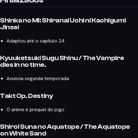
Finalizados
Shinka no Mi: Shiranai Uchi ni Kachigumi
Jinsei
Adaptou até o capítulo 24
Kyuuketsuki Sugu Shinu / The Vampire
dies in no time.
Anuncia segunda temporada
Takt Op. Destiny
O anime é prequel do jogo
Shiroi Suna no Aquatope / The Aquatope
on White Sand