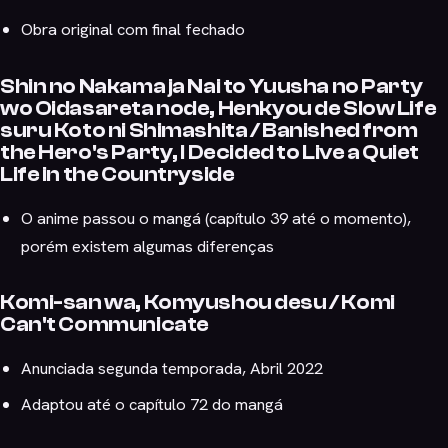
Obra original com final fechado
Shin no Nakama ja Nai to Yuusha no Party
wo Oidasareta node, Henkyou de Slow Life
suru Koto ni Shimashita / Banished from
the Hero's Party, I Decided to Live a Quiet
Life in the Countryside
O anime passou o mangá (capítulo 39 até o momento),
porém existem algumas diferenças
Komi-san wa, Komyushou desu / Komi
Can't Communicate
Anunciada segunda temporada, Abril 2022
Adaptou até o capítulo 72 do mangá