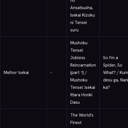
no
Ansatsusha,
Isekai Kizoku
ni Tensei
suru
Mushoku
Tensei:
Jobless
So I'm a
Reincarnation
Spider, So
Melhor Isekai
-
(part 1) /
What? / Ku
Mushoku
desu ga, Nan
Tensei: Isekai
ka?
Ittara Honki
Dasu
The World's
Finest