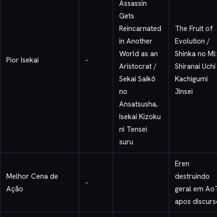
Assassin
Gets
Reincarnated
The Fruit of
in Another
Evolution /
World as an
Shinka no Mi:
Pior Isekai
-
Aristocrat /
Shiranai Uchi 
Sekai Saikō
Kachigumi
no
Jinsei
Ansatsusha,
Isekai Kizoku
ni Tensei
suru
Eren
Melhor Cena de
destruindo
-
Ação
geral em Ao
apos discurs