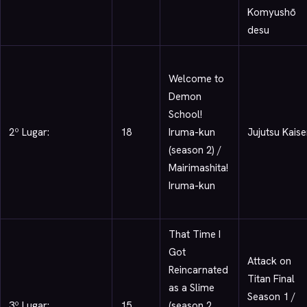
Komyushō
desu
Welcome to
Demon
School!
2º Lugar:
18
Iruma-kun
Jujutsu Kais
(season 2) /
Mairimashita!
Iruma-kun
That Time I
Got
Attack on
Reincarnated
Titan Final
as a Slime
Season 1 /
3º Lugar:
15
(season 2,