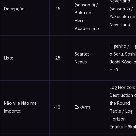
Neverland
(season 5) /
Decepção:
-15
(season 2) /
Boku no
Yakusoku no
Hero
Neverland
Academia 5
Higehiro / Hi
Scarlet
o Soru. Soshi
Lixo:
-25
Nexus
Joshi Kōsei 
Hirō.
Log Horizon:
Destruction 
Não vi e Não me
the Round
-10
Ex-Arm
importo:
Table / Log
Horizon:
Entaku Hōkai