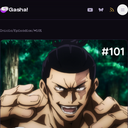
Gasha!
Início
/
Episódios
/
#101