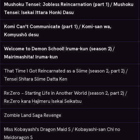
Mushoku Tensei: Jobless Reincarnation (part 1) / Mushoku
Tensei: Isekai Ittara Honki Dasu
Komi Can't Communicate (part 1) / Komi-san wa,
Komyushō desu
Welcome to Demon School! Iruma-kun (season 2) /
Mairimashita! Iruma-kun
That Time I Got Reincarnated as a Slime (season 2, part 2) /
Tensei Shitara Slime Datta Ken
Re:Zero − Starting Life in Another World (season 2, part 2) /
Re:Zero kara Hajimeru Isekai Seikatsu
Zombie Land Saga Revenge
Miss Kobayashi's Dragon Maid S / Kobayashi-san Chi no
Meidoragon S