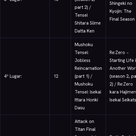
Shingeki no
part 2) /
Kyojin: The
Tensei
Final Season
Shitara Slime
Datta Ken
Mushoku
Tensei:
Re:Zero −
Jobless
Starting Life 
Reincarnation
Another Wor
4º Lugar:
12
(part 1) /
(season 2, pa
Mushoku
2) / Re:Zero
Tensei: Isekai
kara Hajimer
Ittara Honki
Isekai Seikat
Dasu
Attack on
Titan Final