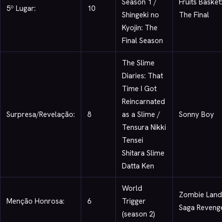
Season 1 /
Fruits Basket
5º Lugar:
10
Shingeki no
The Final
Kyojin: The
Final Season
The Slime
Diaries: That
Time I Got
Reincarnated
Surpresa/Revelação:
8
as a Slime /
Sonny Boy
Tensura Nikki
Tensei
Shitara Slime
Datta Ken
World
Zombie Land
Menção Honrosa:
6
Trigger
Saga Reveng
(season 2)