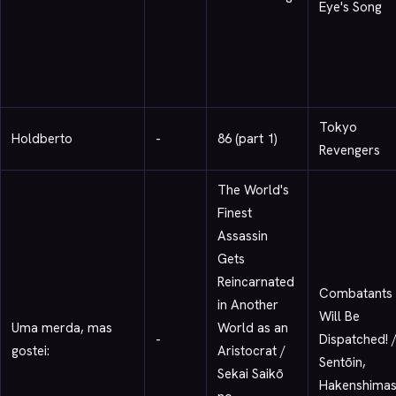
Eye's Song
Tokyo
Holdberto
-
86 (part 1)
Revengers
The World's
Finest
Assassin
Gets
Reincarnated
Combatants
in Another
Will Be
Uma merda, mas
World as an
-
Dispatched! 
gostei:
Aristocrat /
Sentōin,
Sekai Saikō
Hakenshimas