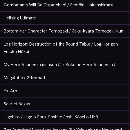
Combatants Will Be Dispatched! / Sentōin, Hakenshimasu!
Hellsing Ultimate
Bottom-tier Character Tomozaki / Jaku-kyara Tomozaki-kun
Log Horizon: Destruction of the Round Table / Log Horizon:
Entaku Hōkai
My Hero Academia (season 5) / Boku no Hero Academia 5
Megalobox 2: Nomad
Ex-Arm
Scarlet Nexus
Higehiro / Hige o Soru. Soshite Joshi Kōsei o Hirō.
The Promised Neverland (season 2) / Yakusoku no Neverland