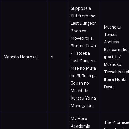
Suppose a
Kid from the
Last Dungeon
Mushoku
Boonies
Tensei:
Moved to a
Jobless
Starter Town
Reincarnatio
/ Tatoeba
Menção Honrosa:
6
(part 1) /
Last Dungeon
Mushoku
Mae no Mura
Tensei: Isekai
no Shōnen ga
Ittara Honki
Joban no
Dasu
Machi de
Kurasu Yō na
Monogatari
My Hero
The Promise
Academia