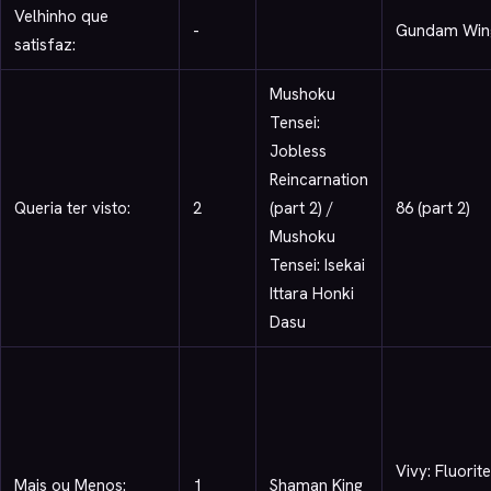
Velhinho que
-
Gundam Win
satisfaz:
Mushoku
Tensei:
Jobless
Reincarnation
Queria ter visto:
2
(part 2) /
86 (part 2)
Mushoku
Tensei: Isekai
Ittara Honki
Dasu
Vivy: Fluorite
Mais ou Menos:
1
Shaman King