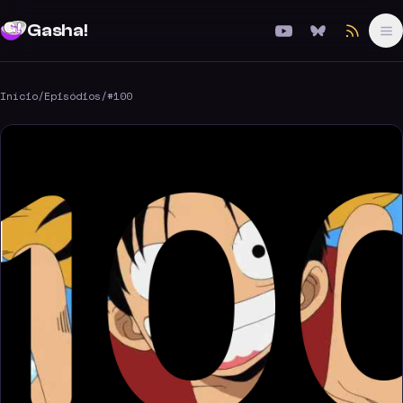
Gasha!
Início
/
Episódios
/
#100